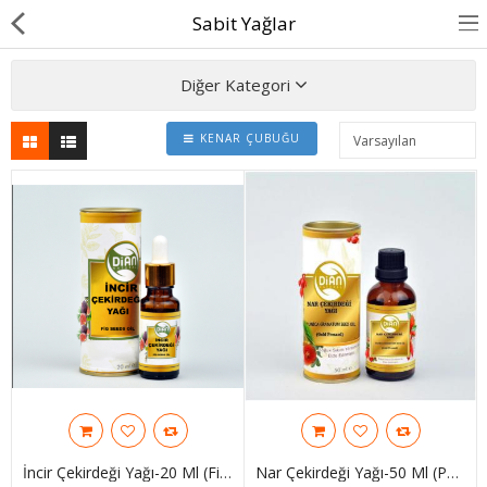
Sabit Yağlar
Diğer Kategori
KENAR ÇUBUĞU
Uçucu Yağlar
Sabit Yağlar
Aromaterapi Yağlar
Zeytinyağı
Zeytinyağı Kürleri
Oda Spreyi
Aromaterapi Mumlar
İncir Çekirdeği Yağı-20 Ml (Fig Seed Oil- Cold Pressed)
Nar Çekirdeği Yağı-50 Ml (Pomegranate Seed Oil- Cold Pressed)