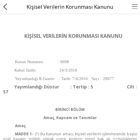
Kişisel Verilerin Korunması Kanunu
KİŞİSEL VERİLERİN KORUNMASI KANUNU
Uçucu Yağlar
Kanun Numarası : 6698
Sabit Yağlar
Kabul Tarihi : 24/3/2016
Aromaterapi Yağlar
Yayımlandığı R.Gazete : Tarih: 7/4/2016 Sayı : 29677
Yayımlandığı Düstur : Tertip : 5 Cilt :
Zeytinyağı
57
Zeytinyağı Kürleri
BİRİNCİ BÖLÜM
Oda Spreyi
Amaç, Kapsam ve Tanımlar
Amaç
Aromaterapi Mumlar
MADDE 1-
(1) Bu Kanunun amacı, kişisel verilerin işlenmesinde başta
özel hayatın gizliliği olmak üzere kişilerin temel hak ve özgürlüklerini