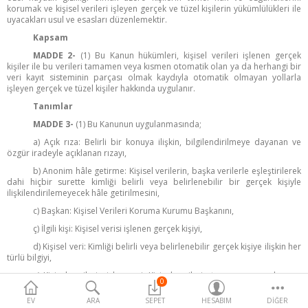
Hidrosoller
korumak ve kişisel verileri işleyen gerçek ve tüzel kişilerin yükümlülükleri ile
uyacakları usul ve esasları düzenlemektir.
Kapsam
Uçucu Yağlar
MADDE 2-
(1) Bu Kanun hükümleri, kişisel verileri işlenen gerçek
kişiler ile bu verileri tamamen veya kısmen otomatik olan ya da herhangi bir
veri kayıt sisteminin parçası olmak kaydıyla otomatik olmayan yollarla
Sabit Yağlar
işleyen gerçek ve tüzel kişiler hakkında uygulanır.
Tanımlar
Aromaterapi Yağlar
MADDE 3-
(1) Bu Kanunun uygulanmasında;
Aromaterapi Mumlar
a) Açık rıza: Belirli bir konuya ilişkin, bilgilendirilmeye dayanan ve
özgür iradeyle açıklanan rızayı,
Zeytinyağı
b) Anonim hâle getirme: Kişisel verilerin, başka verilerle eşleştirilerek
dahi hiçbir surette kimliği belirli veya belirlenebilir bir gerçek kişiyle
ilişkilendirilemeyecek hâle getirilmesini,
Zeytinyağı Kürleri
c) Başkan: Kişisel Verileri Koruma Kurumu Başkanını,
Oda Spreyleri
ç) İlgili kişi: Kişisel verisi işlenen gerçek kişiyi,
d) Kişisel veri: Kimliği belirli veya belirlenebilir gerçek kişiye ilişkin her
Hidrosoller
türlü bilgiyi,
e) Kişisel verilerin işlenmesi: Kişisel verilerin tamamen veya kısmen
İletişim Bilgileri
0
otomatik olan ya da herhangi bir veri kayıt sisteminin parçası olmak
kaydıyla otomatik olmayan yollarla elde edilmesi, kaydedilmesi,
EV
ARA
SEPET
HESABIM
DIĞER