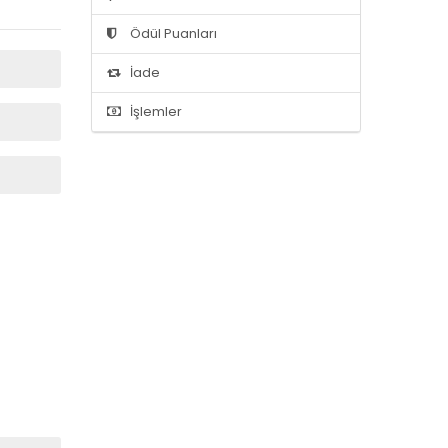
Ödül Puanları
İade
İşlemler