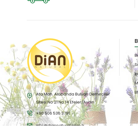
B
B
S
İ
M
B
Ata Mah. Alabanda Bulvarı Demirciler
Sitesi No 21 No 14 Efeler/Aydın
+90 506 536 3791
info@diannatural.com.tr