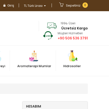
0
Giriş
Sepetiniz
TL Türk Lirası
199₺ Üzeri
Ücretsiz Kargo
Müşteri Hizmetleri
+90 506 536 3791
eyi
Aromaterapi Mumlar
Hidrosoller
HESABIM