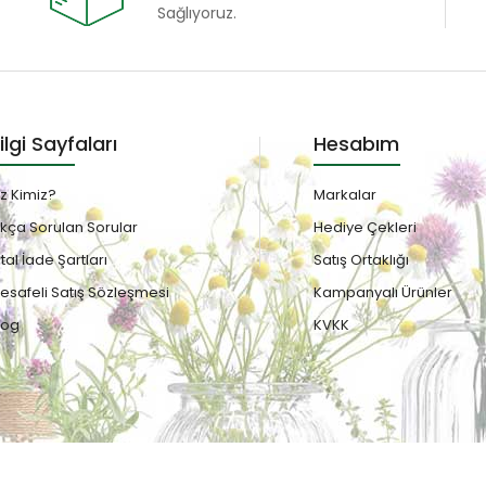
Sağlıyoruz.
ilgi Sayfaları
Hesabım
iz Kimiz?
Markalar
ıkça Sorulan Sorular
Hediye Çekleri
ptal İade Şartları
Satış Ortaklığı
esafeli Satış Sözleşmesi
Kampanyalı Ürünler
log
KVKK