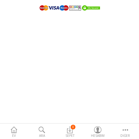
Hidrosoller
Uçucu Yağlar
Sabit Yağlar
Aromaterapi Yağlar
Aromaterapi Mumlar
Zeytinyağı
Zeytinyağı Kürleri
Oda Spreyleri
Hidrosoller
İletişim Bilgileri
0
EV
ARA
SEPET
HESABIM
DIĞER