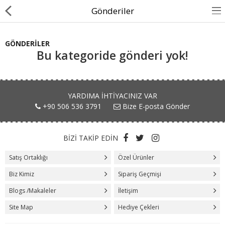
Gönderiler
GÖNDERILER
Bu kategoride gönderi yok!
Uçucu Yağlar
YARDIMA IHTIYACINIZ VAR
Sabit Yağlar
+90 506 536 3791
Bize E-posta Gönder
Aromaterapi Yağlar
BİZİ TAKİP EDİN
Zeytinyağı
Satış Ortaklığı
Özel Ürünler
Zeytinyağı Kürleri
Biz Kimiz
Sipariş Geçmişi
Oda Spreyi
Blogs /Makaleler
İletişim
Site Map
Hediye Çekleri
Aromaterapi Mumlar